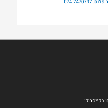
ר פלוס
:
074-7470797
ו בפייסבוק: