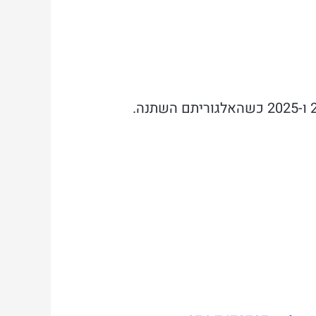
אל תשימו את כל הביצים בסל אחד. עסקים שמסתמכים רק על פייסבוק אדס נפגעו ב-2024 ו-2025 כשהאלגוריתם השתנה.