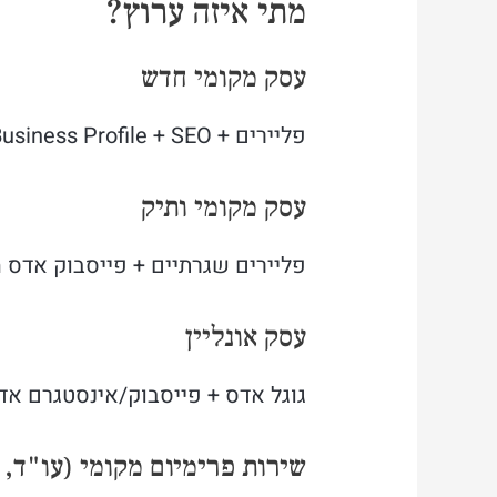
מתי איזה ערוץ?
עסק מקומי חדש
פליירים + Google Business Profile + SEO בסיסי. תקציב: 1,500-2,500 ש"ח לחודש.
עסק מקומי ותיק
פליירים שגרתיים + פייסבוק אדס ממוקד + SEO. תקציב: 0-5,000
עסק אונליין
גוגל אדס + פייסבוק/אינסטגרם אדס + SEO. פליירים פחות רלו
שירות פרימיום מקומי (עו"ד, 