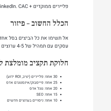
פליירים ממוקדים + SEO + LinkedIn. CAC גבוה אבל גם ערך לקוח גבוה.
הכלל החשוב – פיזור
עסקים עם תמהיל של 4-5 ערוצים יותר עמידים.
חלוקת תקציב מומלצת ל
30 אחוז: פליירים (יציב, ROI ידוע)
25 אחוז: פייסבוק/אינסטגרם אדס
20 אחוז: גוגל אדס
15 אחוז: SEO
10 אחוז: ניסויים בערוצים חדשים