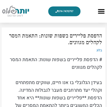
ילוג
תוכן
Menu
074-7470797
עיצוב גרפי
צור קשר
מוצרי דפוס
למה אנחנו
חלוקת פליירים
הדפסת פליירים
Post
navigation
הדפסת פליירים בשפות שונות: התאמת המסר
לקהלים מגוונים.
בלוג
# הדפסת פליירים בשפות שונות: התאמת המסר
לקהלים מגוונים
בעידן הגלובלי בו אנו חיים, שווקים מתפתחים
וקהלי יעד מתרחבים מעבר לגבולות המדינה.
הדפסת **פליירים בשפות שונות** היא אחד
הכלים החשובים ביותר להתאמת המסרים של