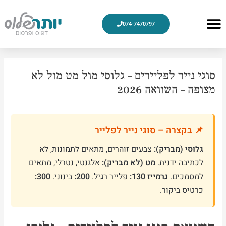
ילוג
תוכן
Menu
074-7470797
עיצוב גרפי
צור קשר
מוצרי דפוס
למה אנחנו
חלוקת פליירים
הדפסת פליירים
סוגי נייר לפליירים – גלוסי מול מט מול לא
מצופה – השוואה 2026
📌 בקצרה – סוגי נייר לפלייר
גלוסי (מבריק):
צבעים זוהרים, מתאים לתמונות, לא
לכתיבה ידנית.
מט (לא מבריק):
אלגנטי, נטרלי, מתאים
למסמכים.
גרמייז 130:
פלייר רגיל.
200:
בינוני.
300:
כרטיס ביקור.