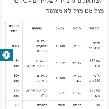
השוואת סוגי נייר לפליירים – גלוסי
מול מט מול לא מצופה
תוספת
סוג נייר
מראה
צבעים
שימוש
מחיר
פליירים
גלוסי
מבריק
זוהרים
שיווקיים
בסיס
פתח סרגל
130 גרם
סטנדרט
מט 130
מסמכים,
+5
אלגנטי
טבעיים
גרם
תפריטים יוקרה
אחוז
גלוסי
מבריק
פליירים
+30
זוהרים
250 גרם
עבה
פרימיום
אחוז
מט 250
תפריטים יוקרה,
+35
קלאסי
טבעיים
גרם
נדל"ן
אחוז
UV
מבריק
מאוד
פליירים
+50