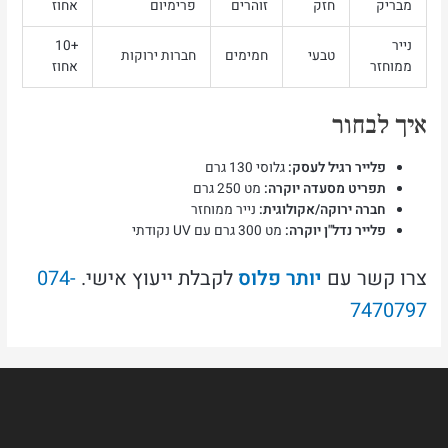
מבריק
חזק
זוהרים
פרימיום
אחוז
נייר
+10
טבעי
חמימים
חברות ירוקות
ממוחזר
אחוז
איך לבחור
פלייר רגיל לעסק:
גלוסי 130 גרם
תפריט מסעדה יוקרה:
מט 250 גרם
חברה ירוקה/אקולוגית:
נייר ממוחזר
פלייר נדל"ן יוקרה:
מט 300 גרם עם UV נקודתי
צרו קשר עם
יותר פלוס
לקבלת ייעוץ אישי.
074-
7470797