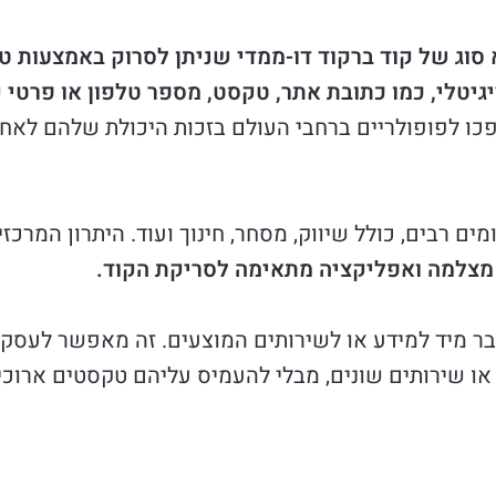
ה, הוא סוג של קוד ברקוד דו-ממדי שניתן לסרוק באמצעות
גיטלי, כמו כתובת אתר, טקסט, מספר טלפון או פרטי 
יפן בשנות ה-90, והם הפכו לפופולריים ברחבי העולם בזכות היכולת ש
כולל שיווק, מסחר, חינוך ועוד. היתרון המרכזי של קודי QR הוא הנ
 מצלמה ואפליקציה מתאימה לסריקת הקוד.
 מיד למידע או לשירותים המוצעים. זה מאפשר לעסקי
או שירותים שונים, מבלי להעמיס עליהם טקסטים ארוכי