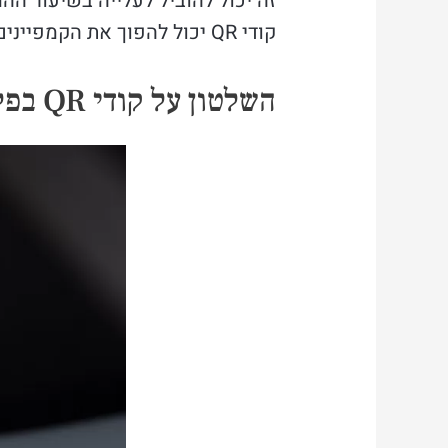
זה יכול להוביל לעלייה בשיעור הה
קודי QR יכול להפוך את הקמפיינים השיווקיים ליותר אפקטיביים ומדויקים.
השלטון על קודי QR בפליירים