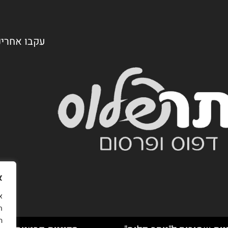
עקבו אחרינ
א
ת
ה