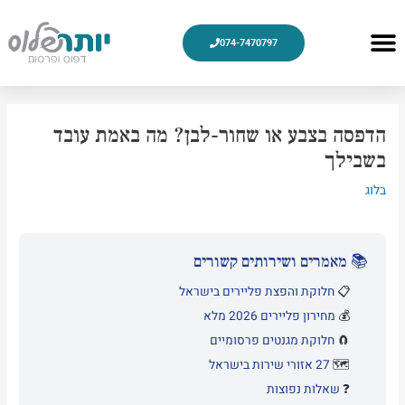
ילוג
תוכן
Menu
074-7470797
עיצוב גרפי
צור קשר
מוצרי דפוס
למה אנחנו
חלוקת פליירים
הדפסת פליירים
Post
navigation
הדפסה בצבע או שחור-לבן? מה באמת עובד
בשבילך
בלוג
📚 מאמרים ושירותים קשורים
📋
חלוקת והפצת פליירים בישראל
💰
מחירון פליירים 2026 מלא
🧲
חלוקת מגנטים פרסומיים
🗺️
27 אזורי שירות בישראל
❓
שאלות נפוצות