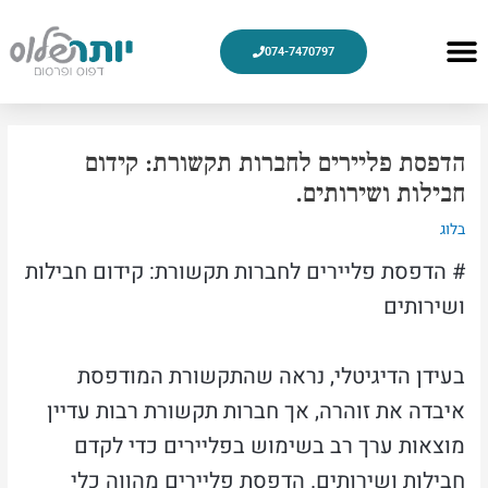
ילוג
תוכן
Menu
074-7470797
עיצוב גרפי
צור קשר
מוצרי דפוס
למה אנחנו
חלוקת פליירים
הדפסת פליירים
Post
navigation
הדפסת פליירים לחברות תקשורת: קידום
חבילות ושירותים.
בלוג
# הדפסת פליירים לחברות תקשורת: קידום חבילות
ושירותים
בעידן הדיגיטלי, נראה שהתקשורת המודפסת
איבדה את זוהרה, אך חברות תקשורת רבות עדיין
מוצאות ערך רב בשימוש בפליירים כדי לקדם
חבילות ושירותים. הדפסת פליירים מהווה כלי