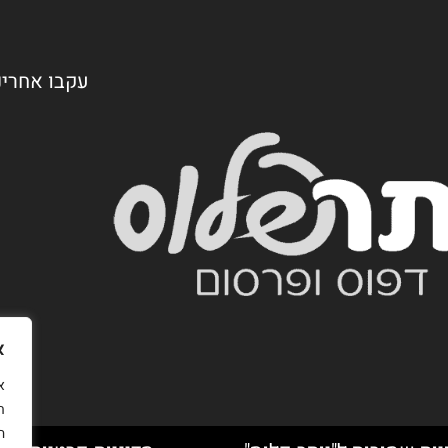
עקבו אחרינ
א
ת
ה